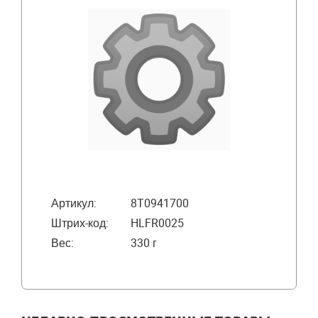
Артикул:
8T0941700
Штрих-код:
HLFR0025
Вес:
330 г