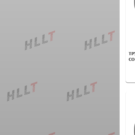
ТР
CO