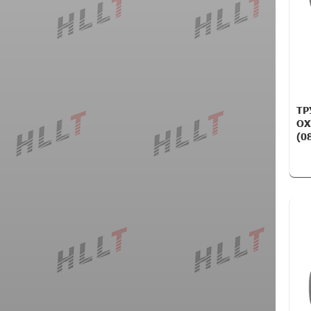
ТР
ОХ
(0