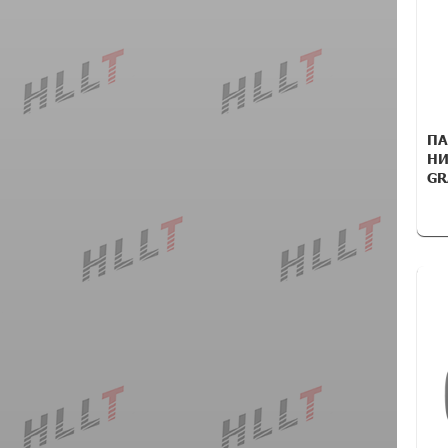
ПА
НИ
GR