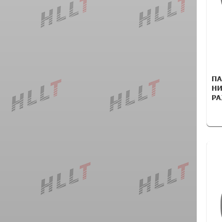
ПА
НИ
PA