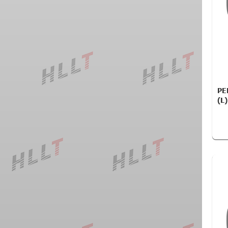
РЕ
(L