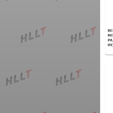
ВЕ
MI
PA
09