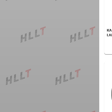
КА
LA