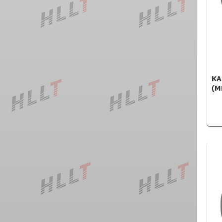
КА
(M