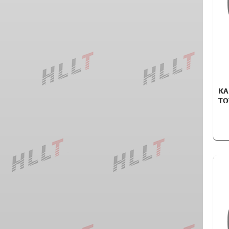
КА
TO