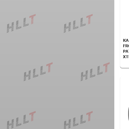
КА
FR
PA
XT