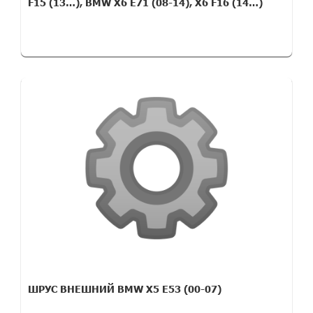
F15 (13…), BMW X6 E71 (08-14), X6 F16 (14…)
ШРУС ВНЕШНИЙ BMW X5 E53 (00-07)