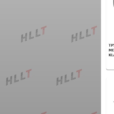
ТР
ME
KL