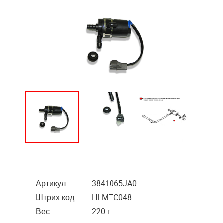
Артикул:
3841065JA0
Штрих-код:
HLMTC048
Вес:
220 г