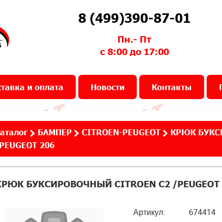
8 (499)390-87-01
Пн.- Пт
с 8:00 до 17:00
тавка и оплата
Новости
Контакты
аталог
БАМПЕР
CITROEN-PEUGEOT
КРЮК БУКС
PEUGEOT 206
КРЮК БУКСИРОВОЧНЫЙ CITROEN C2 /PEUGEOT 
Артикул:
674414