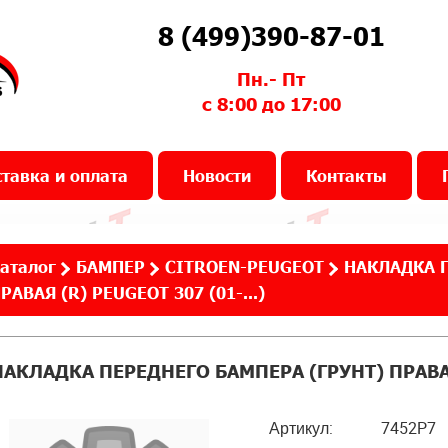
8 (499)390-87-01
Пн.- Пт
с 8:00 до 17:00
тавка и оплата
Новости
Контакты
аталог
БАМПЕР
CITROEN-PEUGEOT
НАКЛАДКА П
РАВАЯ (R) PEUGEOT 307 (01-...)
НАКЛАДКА ПЕРЕДНЕГО БАМПЕРА (ГРУНТ) ПРАВАЯ 
Артикул:
7452P7