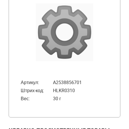
Артикул:
A2538856701
Штрих-код:
HLKR0310
Вес:
30 г