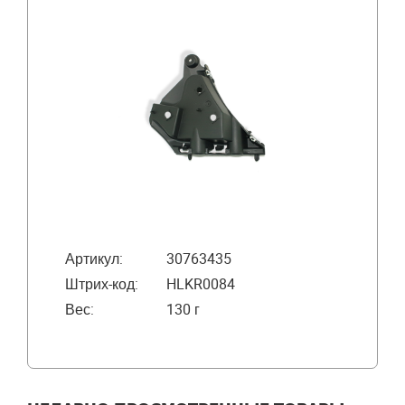
Артикул:
30763435
Штрих-код:
HLKR0084
Вес:
130 г