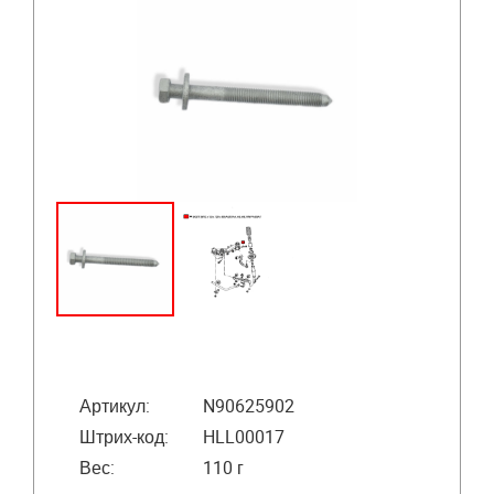
Артикул:
N90625902
Штрих-код:
HLL00017
Вес:
110 г