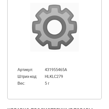
Артикул:
431955465A
Штрих-код:
HLKLC279
Вес:
5 г