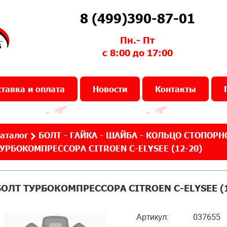
8 (499)390-87-01
Пн.- Пт
с 8:00 до 17:00
тавка и оплата
Новости
Контакты
аталог
БОЛТ - ГАЙКА - ШАЙБА - КОЛЬЦО СТОПОРН
УРБОКОМПРЕССОРА CITROEN C-ELYSEE (12-20)
БОЛТ ТУРБОКОМПРЕССОРА CITROEN C-ELYSEE (1
Артикул:
037655