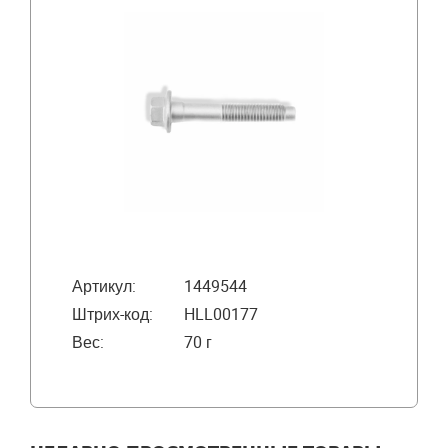
Артикул:
1449544
Штрих-код:
HLL00177
Вес:
70 г