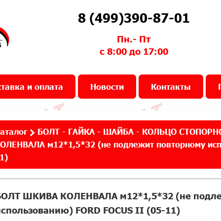
8 (499)390-87-01
Пн.- Пт
с 8:00 до 17:00
тавка и оплата
Новости
Контакты
аталог
БОЛТ - ГАЙКА - ШАЙБА - КОЛЬЦО СТОПОРН
ОЛЕНВАЛА м12*1,5*32 (не подлежит повторному исп
1)
БОЛТ ШКИВА КОЛЕНВАЛА м12*1,5*32 (не подле
использованию) FORD FOCUS II (05-11)