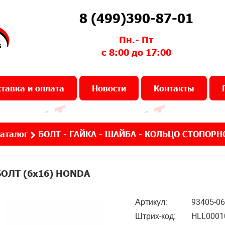
8 (499)390-87-01
Пн.- Пт
с 8:00 до 17:00
тавка и оплата
Новости
Контакты
аталог
БОЛТ - ГАЙКА - ШАЙБА - КОЛЬЦО СТОПОРН
БОЛТ (6х16) HONDA
Артикул:
93405-06
Штрих-код:
HLL0001