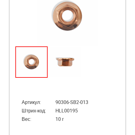
Артикул:
90306-SB2-013
Штрих-код:
HLL00195
Вес:
10 г