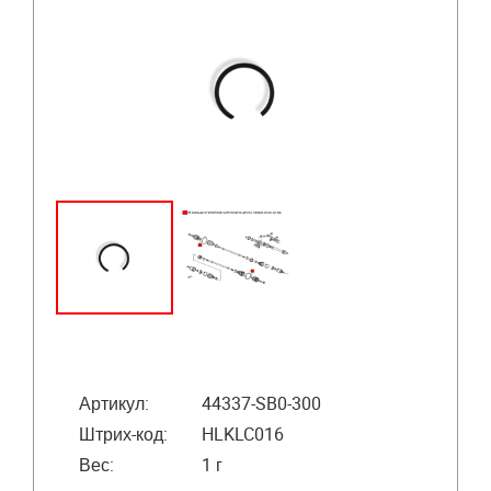
Артикул:
44337-SB0-300
Штрих-код:
HLKLC016
Вес:
1 г