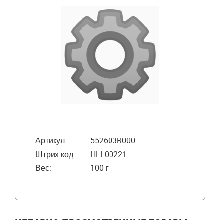
Артикул:
552603R000
Штрих-код:
HLL00221
Вес:
100 г