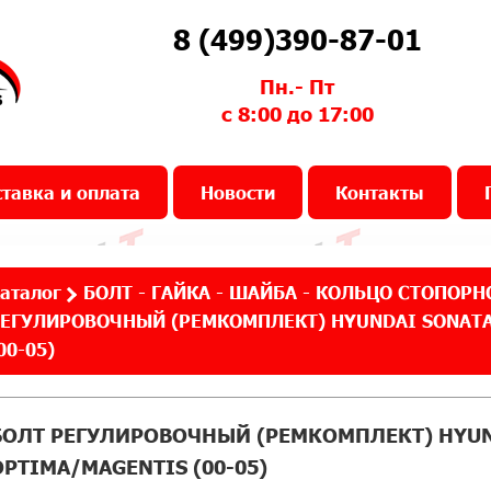
8 (499)390-87-01
Пн.- Пт
с 8:00 до 17:00
тавка и оплата
Новости
Контакты
аталог
БОЛТ - ГАЙКА - ШАЙБА - КОЛЬЦО СТОПОРН
ЕГУЛИРОВОЧНЫЙ (РЕМКОМПЛЕКТ) HYUNDAI SONATA (
00-05)
БОЛТ РЕГУЛИРОВОЧНЫЙ (РЕМКОМПЛЕКТ) HYUNDA
OPTIMA/MAGENTIS (00-05)