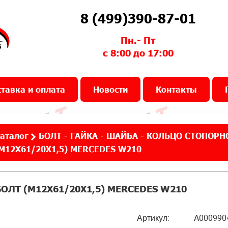
8 (499)390-87-01
Пн.- Пт
с 8:00 до 17:00
тавка и оплата
Новости
Контакты
аталог
БОЛТ - ГАЙКА - ШАЙБА - КОЛЬЦО СТОПОРН
M12X61/20X1,5) MERCEDES W210
БОЛТ (M12X61/20X1,5) MERCEDES W210
Артикул:
A000990