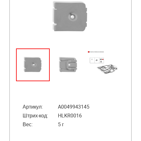
Артикул:
A0049943145
Штрих-код:
HLKR0016
Вес:
5 г