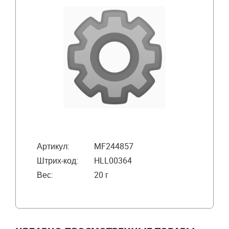
Артикул:
MF244857
Штрих-код:
HLL00364
Вес:
20 г