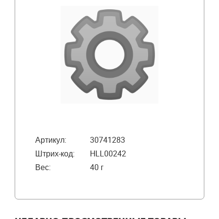
Артикул:
30741283
Штрих-код:
HLL00242
Вес:
40 г