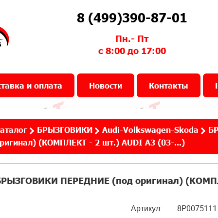
8 (499)390-87-01
Пн.- Пт
с 8:00 до 17:00
тавка и оплата
Новости
Контакты
аталог
БРЫЗГОВИКИ
Audi-Volkswagen-Skoda
Б
ригинал) (КОМПЛЕКТ - 2 шт.) AUDI A3 (03-...)
БРЫЗГОВИКИ ПЕРЕДНИЕ (под оригинал) (КОМПЛЕК
Артикул:
8P0075111